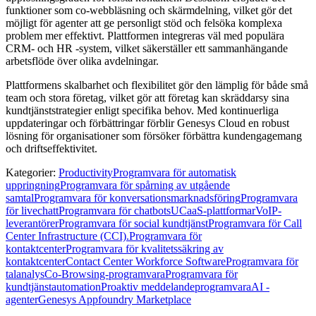
funktioner som co-webbläsning och skärmdelning, vilket gör det
möjligt för agenter att ge personligt stöd och felsöka komplexa
problem mer effektivt. Plattformen integreras väl med populära
CRM- och HR -system, vilket säkerställer ett sammanhängande
arbetsflöde över olika avdelningar.
Plattformens skalbarhet och flexibilitet gör den lämplig för både små
team och stora företag, vilket gör att företag kan skräddarsy sina
kundtjänststrategier enligt specifika behov. Med kontinuerliga
uppdateringar och förbättringar förblir Genesys Cloud en robust
lösning för organisationer som försöker förbättra kundengagemang
och driftseffektivitet.
Kategorier
:
Productivity
Programvara för automatisk
uppringning
Programvara för spårning av utgående
samtal
Programvara för konversationsmarknadsföring
Programvara
för livechatt
Programvara för chatbots
UCaaS-plattformar
VoIP-
leverantörer
Programvara för social kundtjänst
Programvara för Call
Center Infrastructure (CCI).
Programvara för
kontaktcenter
Programvara för kvalitetssäkring av
kontaktcenter
Contact Center Workforce Software
Programvara för
talanalys
Co-Browsing-programvara
Programvara för
kundtjänstautomation
Proaktiv meddelandeprogramvara
AI -
agenter
Genesys Appfoundry Marketplace