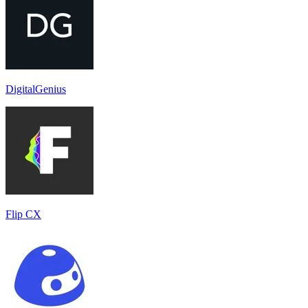
DigitalGenius
Flip CX