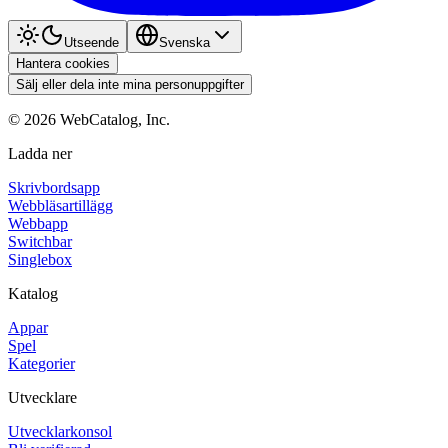
Utseende
Svenska
Hantera cookies
Sälj eller dela inte mina personuppgifter
©
2026
WebCatalog, Inc.
Ladda ner
Skrivbordsapp
Webbläsartillägg
Webbapp
Switchbar
Singlebox
Katalog
Appar
Spel
Kategorier
Utvecklare
Utvecklarkonsol