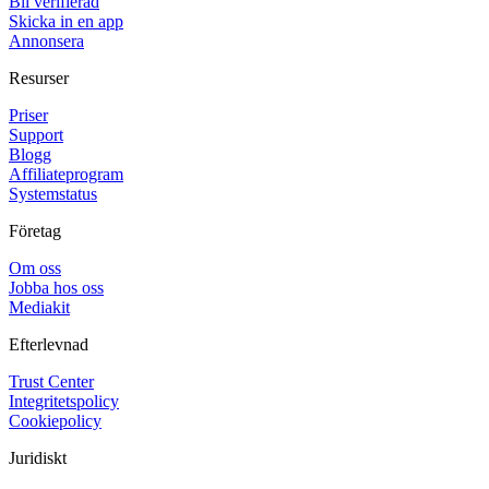
Bli verifierad
Skicka in en app
Annonsera
Resurser
Priser
Support
Blogg
Affiliateprogram
Systemstatus
Företag
Om oss
Jobba hos oss
Mediakit
Efterlevnad
Trust Center
Integritetspolicy
Cookiepolicy
Juridiskt