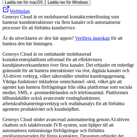
Ladda ner för macOS
Ladda ner för Windows
Webbplats
Genesys Cloud är en molnbaserad kontaktcenterlösning som
hanterar kundinteraktioner via flera kanaler och automatiserar
processer för att förbättra kundservice.
Är du utvecklaren av den här appen?
Verifiera ägarskap
för att
hantera den här listningen.
Genesys Cloud är en omfattande molnbaserad
kontaktcenterplattform utformad för att effektivisera
kundtjänstverksamheten över flera kanaler. Det erbjuder ett enhetligt
gränssnitt för att hantera interaktioner via röst, digitala kanaler och
AI-driven verktyg, vilket säkerställer sömlöst kundengagemang.
Viktiga funktioner inkluderar omnichannel -stöd, vilket gör att
agenter kan hantera förfrågningar från olika plattformar som sociala
medier, SMS, e -postmeddelanden och telefonsamtal. Plattformen
tillhandahåller också avancerade routingfunktioner,
arbetskraftshanteringsverktyg och realtidsanalys för att förbättra
agentens produktivitet och kundnöjdhet.
Genesys Cloud stöder avancerad automatisering genom AI-driven
chatbots och talaktiverade IVR-system, som hjälper till att
automatisera rutinmässiga förfrågningar och förbättra
upplösningsgraden för första kontakten. Dessutom erbjuder det