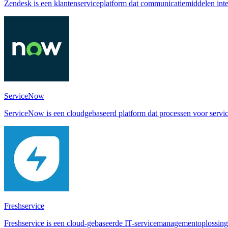
Zendesk is een klantenserviceplatform dat communicatiemiddelen integre
ServiceNow
ServiceNow is een cloudgebaseerd platform dat processen voor serviceb
Freshservice
Freshservice is een cloud-gebaseerde IT-servicemanagementoplossing die