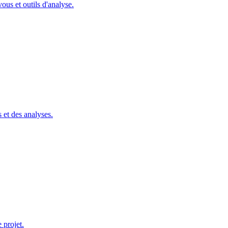
us et outils d'analyse.
s et des analyses.
 projet.