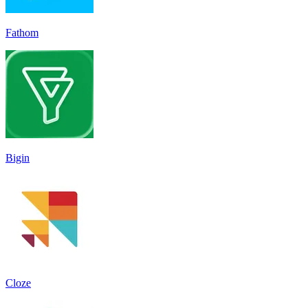
Fathom
Bigin
Cloze