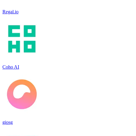
Regal.io
Coho AI
giosg