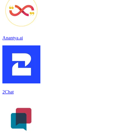
Anantya.ai
2Chat