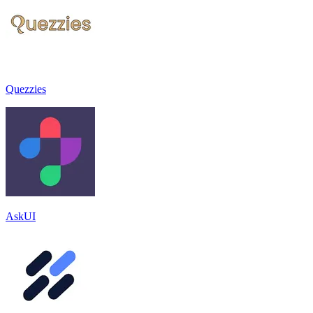
Quezzies
AskUI