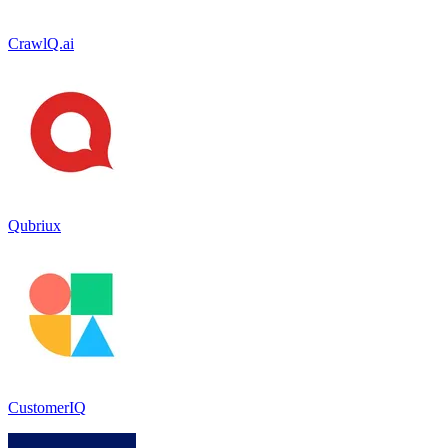
CrawlQ.ai
Qubriux
CustomerIQ