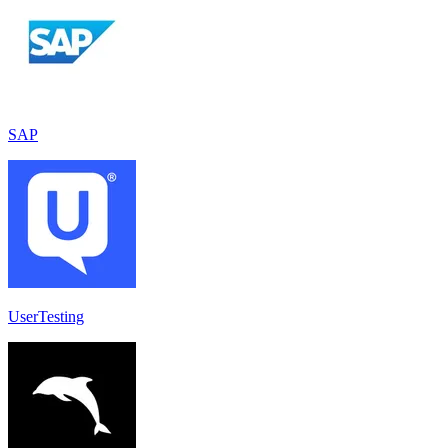
SAP
UserTesting