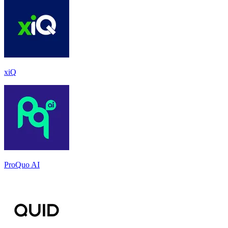
xiQ
ProQuo AI