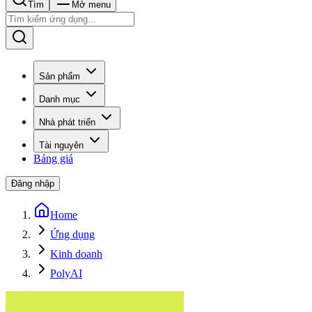
Tìm
Mở menu
Sản phẩm
Danh mục
Nhà phát triển
Tài nguyên
Bảng giá
Đăng nhập
Home
Ứng dụng
Kinh doanh
PolyAI