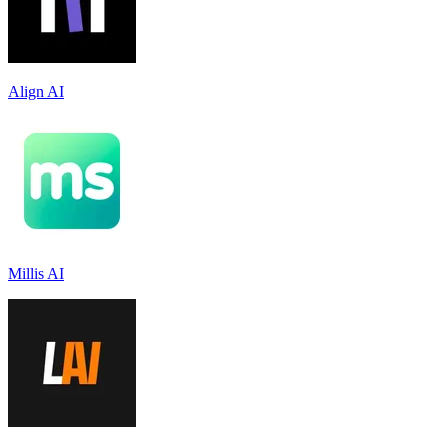
Align AI
Millis AI