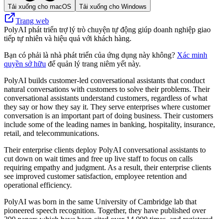
Tải xuống cho macOS
Tải xuống cho Windows
Trang web
PolyAI phát triển trợ lý trò chuyện tự động giúp doanh nghiệp giao
tiếp tự nhiên và hiệu quả với khách hàng.
Bạn có phải là nhà phát triển của ứng dụng này không?
Xác minh
quyền sở hữu
để quản lý trang niêm yết này.
PolyAI builds customer-led conversational assistants that conduct
natural conversations with customers to solve their problems. Their
conversational assistants understand customers, regardless of what
they say or how they say it. They serve enterprises where customer
conversation is an important part of doing business. Their customers
include some of the leading names in banking, hospitality, insurance,
retail, and telecommunications.
Their enterprise clients deploy PolyAI conversational assistants to
cut down on wait times and free up live staff to focus on calls
requiring empathy and judgment. As a result, their enterprise clients
see improved customer satisfaction, employee retention and
operational efficiency.
PolyAI was born in the same University of Cambridge lab that
pioneered speech recognition. Together, they have published over