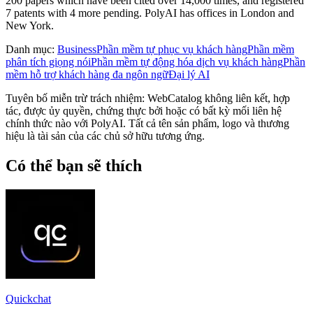
200 papers which have been cited over 14,000 times, and registered
7 patents with 4 more pending. PolyAI has offices in London and
New York.
Danh mục
:
Business
Phần mềm tự phục vụ khách hàng
Phần mềm
phân tích giọng nói
Phần mềm tự động hóa dịch vụ khách hàng
Phần
mềm hỗ trợ khách hàng đa ngôn ngữ
Đại lý AI
Tuyên bố miễn trừ trách nhiệm: WebCatalog không liên kết, hợp
tác, được ủy quyền, chứng thực bởi hoặc có bất kỳ mối liên hệ
chính thức nào với PolyAI. Tất cả tên sản phẩm, logo và thương
hiệu là tài sản của các chủ sở hữu tương ứng.
Có thể bạn sẽ thích
Quickchat