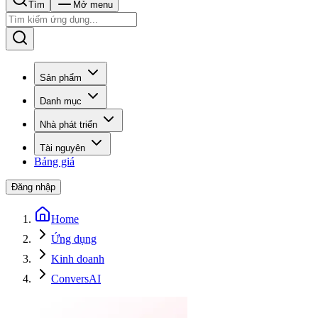
Tìm
Mở menu
Sản phẩm
Danh mục
Nhà phát triển
Tài nguyên
Bảng giá
Đăng nhập
Home
Ứng dụng
Kinh doanh
ConversAI