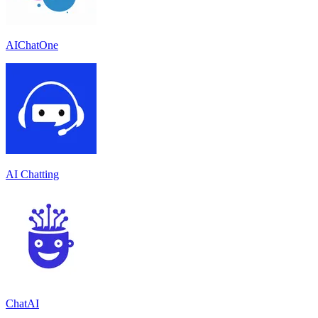
AIChatOne
AI Chatting
ChatAI