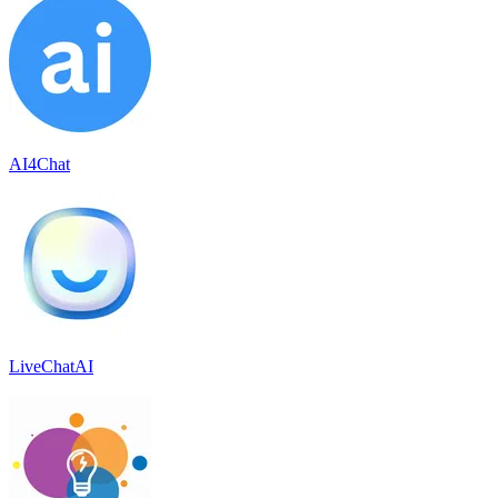
AI4Chat
LiveChatAI