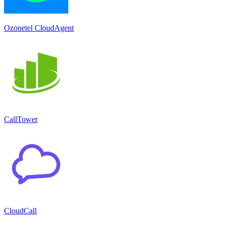
Ozonetel CloudAgent
CallTower
CloudCall