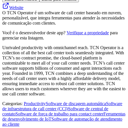
Website
O TCN Operator é um software de call center baseado em nuvem,
personalizável, que integra ferramentas para atender às necessidades
de comunicação com clientes.
Você é o desenvolvedor deste app?
Verifique a propriedade
para
gerenciar esta listagem.
Unrivaled productivity with omnichannel reach. TCN Operator is a
collection of all the best call center tools seamlessly integrated. With
TCN’s no contract promise, the cloud-based platform is
customizable to meet all of your call center needs. TCN’s call center
software supports billions of consumer and agent interactions each
year. Founded in 1999, TCN combines a deep understanding of the
needs of call center users with a highly affordable delivery model,
ensuring immediate access to robust call center solutions. TCN
allows users to reach customers wherever they are with the easiest to
use call center software.
Categorias
:
Productivity
Software de discagem automática
Software
de infraestrutura de call center (CCI)
Software de central de
contato
Software de força de trabalho para contact center
Ferramentas
de desenvolvimento de IoT
Software de automação de atendimento
ao cliente