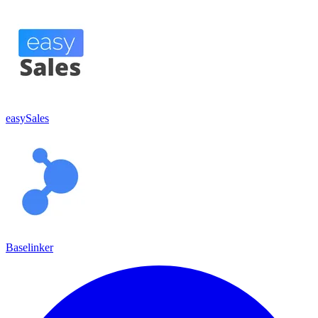
easySales
Baselinker