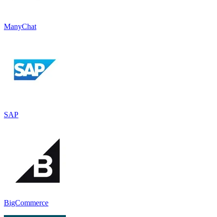
ManyChat
SAP
BigCommerce