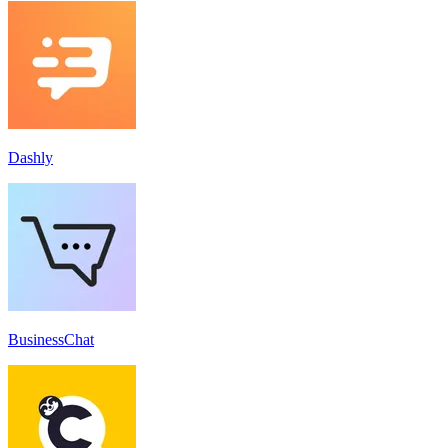
Dashly
BusinessChat