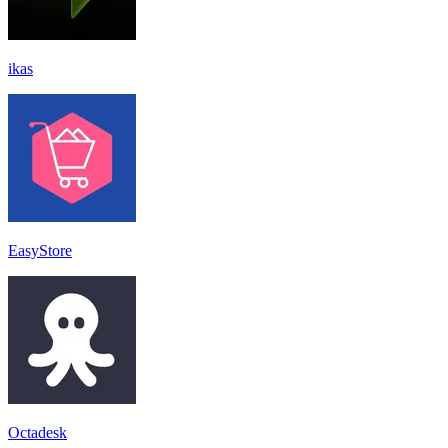
ikas
EasyStore
Octadesk