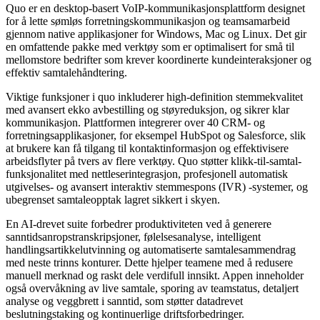
Quo er en desktop-basert VoIP-kommunikasjonsplattform designet
for å lette sømløs forretningskommunikasjon og teamsamarbeid
gjennom native applikasjoner for Windows, Mac og Linux. Det gir
en omfattende pakke med verktøy som er optimalisert for små til
mellomstore bedrifter som krever koordinerte kundeinteraksjoner og
effektiv samtalehåndtering.
Viktige funksjoner i quo inkluderer high-definition stemmekvalitet
med avansert ekko avbestilling og støyreduksjon, og sikrer klar
kommunikasjon. Plattformen integrerer over 40 CRM- og
forretningsapplikasjoner, for eksempel HubSpot og Salesforce, slik
at brukere kan få tilgang til kontaktinformasjon og effektivisere
arbeidsflyter på tvers av flere verktøy. Quo støtter klikk-til-samtal-
funksjonalitet med nettleserintegrasjon, profesjonell automatisk
utgivelses- og avansert interaktiv stemmespons (IVR) -systemer, og
ubegrenset samtaleopptak lagret sikkert i skyen.
En AI-drevet suite forbedrer produktiviteten ved å generere
sanntidsanropstranskripsjoner, følelsesanalyse, intelligent
handlingsartikkelutvinning og automatiserte samtalesammendrag
med neste trinns konturer. Dette hjelper teamene med å redusere
manuell merknad og raskt dele verdifull innsikt. Appen inneholder
også overvåkning av live samtale, sporing av teamstatus, detaljert
analyse og veggbrett i sanntid, som støtter datadrevet
beslutningstaking og kontinuerlige driftsforbedringer.