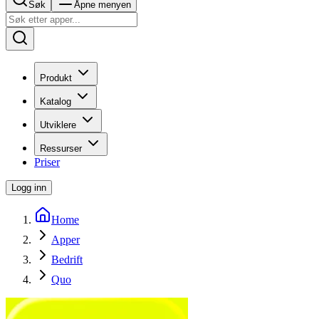
Søk
Åpne menyen
Produkt
Katalog
Utviklere
Ressurser
Priser
Logg inn
Home
Apper
Bedrift
Quo