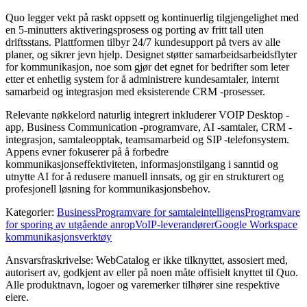
Quo legger vekt på raskt oppsett og kontinuerlig tilgjengelighet med
en 5-minutters aktiveringsprosess og porting av fritt tall uten
driftsstans. Plattformen tilbyr 24/7 kundesupport på tvers av alle
planer, og sikrer jevn hjelp. Designet støtter samarbeidsarbeidsflyter
for kommunikasjon, noe som gjør det egnet for bedrifter som leter
etter et enhetlig system for å administrere kundesamtaler, internt
samarbeid og integrasjon med eksisterende CRM -prosesser.
Relevante nøkkelord naturlig integrert inkluderer VOIP Desktop -
app, Business Communication -programvare, AI -samtaler, CRM -
integrasjon, samtaleopptak, teamsamarbeid og SIP -telefonsystem.
Appens evner fokuserer på å forbedre
kommunikasjonseffektiviteten, informasjonstilgang i sanntid og
utnytte AI for å redusere manuell innsats, og gir en strukturert og
profesjonell løsning for kommunikasjonsbehov.
Kategorier
:
Business
Programvare for samtaleintelligens
Programvare
for sporing av utgående anrop
VoIP-leverandører
Google Workspace
kommunikasjonsverktøy
Ansvarsfraskrivelse: WebCatalog er ikke tilknyttet, assosiert med,
autorisert av, godkjent av eller på noen måte offisielt knyttet til Quo.
Alle produktnavn, logoer og varemerker tilhører sine respektive
eiere.