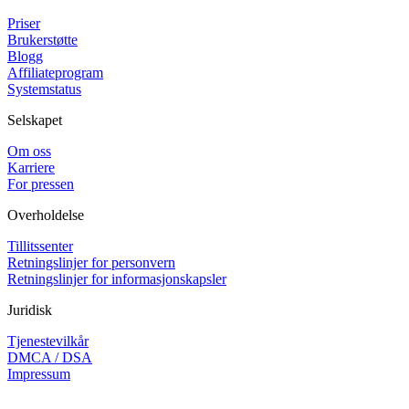
Priser
Brukerstøtte
Blogg
Affiliateprogram
Systemstatus
Selskapet
Om oss
Karriere
For pressen
Overholdelse
Tillitssenter
Retningslinjer for personvern
Retningslinjer for informasjonskapsler
Juridisk
Tjenestevilkår
DMCA / DSA
Impressum