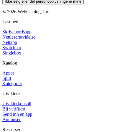
Ikke selg eller del personopplysningene mine
©
2026
WebCatalog, Inc.
Last ned
Skrivebordsapp
Nettleserutvidelse
Nettapp
Switchbar
Singlebox
Katalog
Apper
Spill
Kategorier
Utviklere
Utviklerkonsoll
Bli verifisert
Send inn en app
Annonser
Ressurser