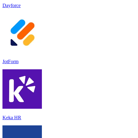
Dayforce
JotForm
Keka HR