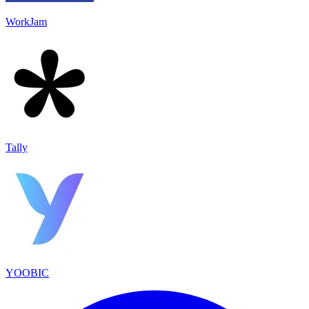
WorkJam
Tally
YOOBIC