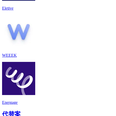
Eletive
WEEEK
Energage
代替案