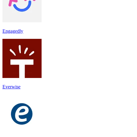
Engagedly
Everwise