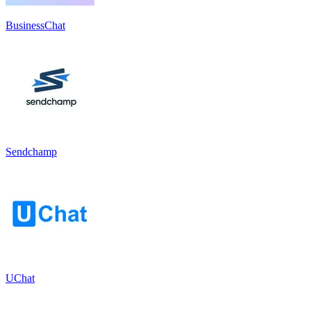
BusinessChat
Sendchamp
UChat