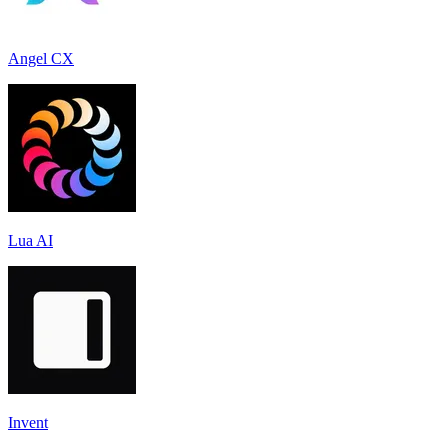
Angel CX
Lua AI
Invent