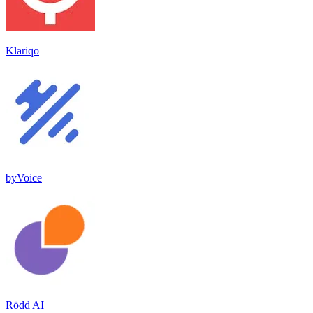
Klariqo
byVoice
Rödd AI