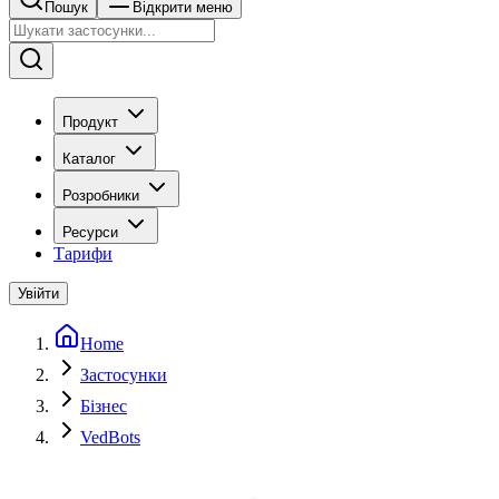
Пошук
Відкрити меню
Продукт
Каталог
Розробники
Ресурси
Тарифи
Увійти
Home
Застосунки
Бізнес
VedBots