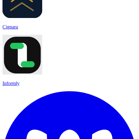
Cignara
Informly