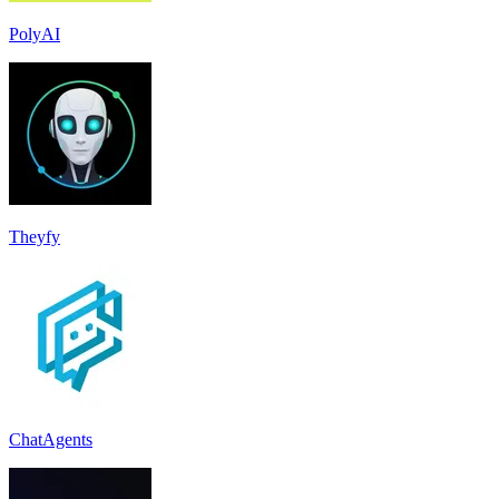
PolyAI
Theyfy
ChatAgents