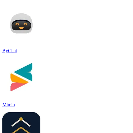
ByChat
Mimin