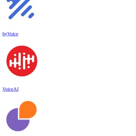
byVoice
VoiceAI