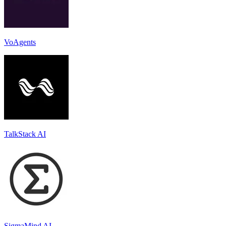
VoAgents
TalkStack AI
SigmaMind AI