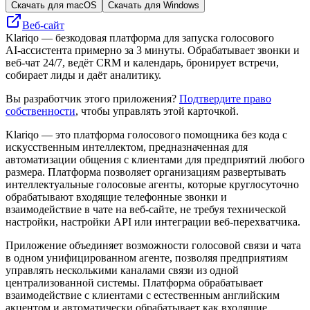
Скачать для macOS
Скачать для Windows
Веб-сайт
Klariqo — безкодовая платформа для запуска голосового
AI‑ассистента примерно за 3 минуты. Обрабатывает звонки и
веб‑чат 24/7, ведёт CRM и календарь, бронирует встречи,
собирает лиды и даёт аналитику.
Вы разработчик этого приложения?
Подтвердите право
собственности
, чтобы управлять этой карточкой.
Klariqo — это платформа голосового помощника без кода с
искусственным интеллектом, предназначенная для
автоматизации общения с клиентами для предприятий любого
размера. Платформа позволяет организациям развертывать
интеллектуальные голосовые агенты, которые круглосуточно
обрабатывают входящие телефонные звонки и
взаимодействие в чате на веб-сайте, не требуя технической
настройки, настройки API или интеграции веб-перехватчика.
Приложение объединяет возможности голосовой связи и чата
в одном унифицированном агенте, позволяя предприятиям
управлять несколькими каналами связи из одной
централизованной системы. Платформа обрабатывает
взаимодействие с клиентами с естественным английским
акцентом и автоматически обрабатывает как входящие