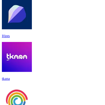
Hints
tkana