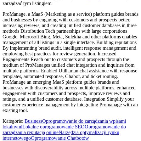
zarządzać tym listingiem.
ProManage, a MaaS (Marketing as a service) platform guides brands
and businesses by engaging with customers and prospects better,
increasing reviews, and creating unified customer databases in three
methods Distribution Tech partnerships with large corporations
Google, Microsoft Bing, Meta, Sulekha and other platforms enables
management of all listings in a single interface. Building reputations
By Implementing brand audit, intelligent response management and
employing best practices for review generation. Increased
Engagements Reach out to customers and prospects through the
medium of ProManages unified chat integration and inquiries from
multiple platforms. Enabled Utilitarian chat assistance with response
templates, automated response, Chabot, and ticket routing.
ProManage an emerging MaaS platform guides brands and
businesses with discoverability across multiple platforms, enhanced
engagement with customers and prospects, improve reviews and
ratings, and a unified customer database. Integration Simplify your
customer experience management by integrating Promanage with an
existing tool.
Kategorie
:
Business
Oprogramowanie do zarządzania wpisami
lokalnymi
Lokalne oprogramowanie SEO
Oprogramowanie do
zarządzania reputacją online
Narzędzia optymalizacji rynku
internetowego
Oprogramowanie Chatbotów