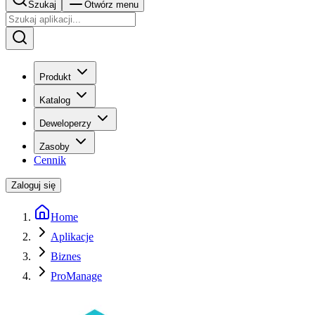
Szukaj
Otwórz menu
Produkt
Katalog
Deweloperzy
Zasoby
Cennik
Zaloguj się
Home
Aplikacje
Biznes
ProManage