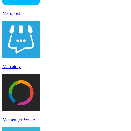
Maropost
Mercately
MessengerPeople