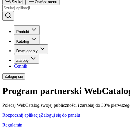
Szukaj
Otwórz menu
Produkt
Katalog
Deweloperzy
Zasoby
Cennik
Zaloguj się
Program partnerski WebCatalo
Polecaj WebCatalog swojej publiczności i zarabiaj do 30% pierwsze
Rozpocznij aplikację
Zaloguj się do panelu
Regulamin