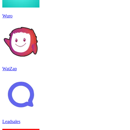
Wuro
WatZap
Leadsales