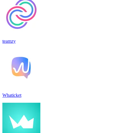
teamzy
Whaticket