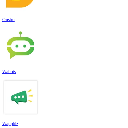
Onstro
Wabots
Wappbiz