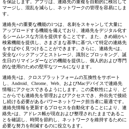
を保証します。アプリは、連絡先の重複を自動的に検出して
マージし、混乱を減らし、ネットワークの管理を容易にしま
す。
連絡先+の重要な機能の1つは、名刺をスキャンして大量に
アップロードする機能を備えており、連絡先をデジタル化す
るシームレスな方法を提供することです。また、きめ細かい
検索機能を提供し、さまざまな基準に基づいて特定の連絡先
をすばやく見つけることができます。さらに、連絡先+は、
安全なバックアップとストレージ、識別とブロッキング、誕
生日のリマインダーなどの機能を提供し、個人的および専門
的な使用のための堅牢なツールになります。
連絡先+は、クロスプラットフォームの互換性をサポート
し、Android、Chrome、Web、およびMacデバイスで連絡先
情報にアクセスできるようにします。この柔軟性により、ど
こからでも連絡先を管理およびアクセスでき、外出先で接続
し続ける必要があるパワーネットワーク担当者に最適です。
連絡先情報を更新するプロセスを自動化することにより、連
絡先+は、アドレス帳が現在および整理されたままであるこ
とを確認し、時間を節約し、ネットワークを維持するために
必要な努力を削減するのに役立ちます。