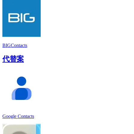
BIGContacts
代替案
Google Contacts