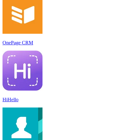
OnePage CRM
HiHello