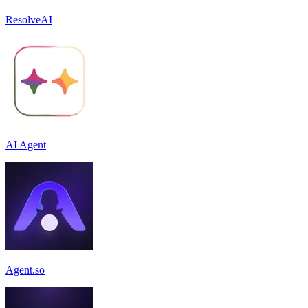
ResolveAI
AI Agent
Agent.so