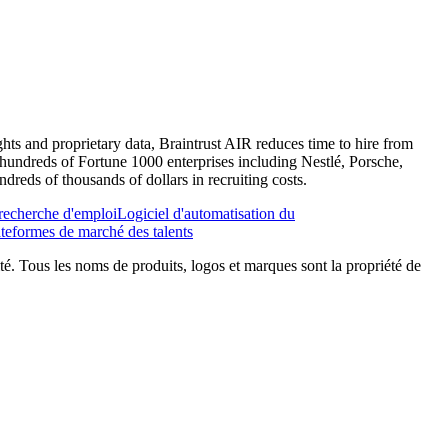
ghts and proprietary data, Braintrust AIR reduces time to hire from
 hundreds of Fortune 1000 enterprises including Nestlé, Porsche,
reds of thousands of dollars in recruiting costs.
 recherche d'emploi
Logiciel d'automatisation du
ateformes de marché des talents
tité. Tous les noms de produits, logos et marques sont la propriété de