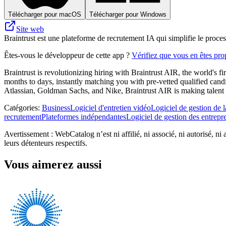
Télécharger pour macOS
Télécharger pour Windows
Site web
Braintrust est une plateforme de recrutement IA qui simplifie le proce
Êtes-vous le développeur de cette app ?
Vérifiez que vous en êtes prop
Braintrust is revolutionizing hiring with Braintrust AIR, the world's f
months to days, instantly matching you with pre-vetted qualified cand
Atlassian, Goldman Sachs, and Nike, Braintrust AIR is making talent a
Catégories
:
Business
Logiciel d'entretien vidéo
Logiciel de gestion de l
recrutement
Plateformes indépendantes
Logiciel de gestion des entrepr
Avertissement : WebCatalog n’est ni affilié, ni associé, ni autorisé, ni
leurs détenteurs respectifs.
Vous aimerez aussi