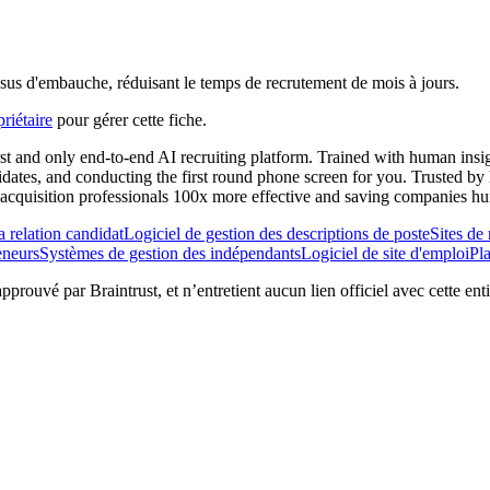
ssus d'embauche, réduisant le temps de recrutement de mois à jours.
riétaire
pour gérer cette fiche.
irst and only end-to-end AI recruiting platform. Trained with human insi
idates, and conducting the first round phone screen for you. Trusted by
cquisition professionals 100x more effective and saving companies hund
a relation candidat
Logiciel de gestion des descriptions de poste
Sites de
eneurs
Systèmes de gestion des indépendants
Logiciel de site d'emploi
Pl
 approuvé par Braintrust, et n’entretient aucun lien officiel avec cette en