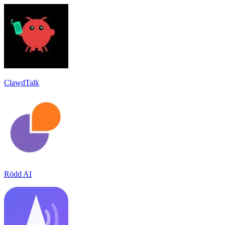
ClawdTalk
Rödd AI