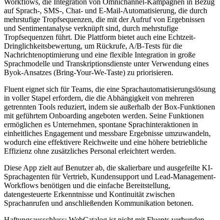
Workflows, die Integration von Omnichannel-Kampagnen in Bezug
auf Sprach-, SMS-, Chat- und E-Mail-Automatisierung, die durch
mehrstufige Tropfsequenzen, die mit der Aufruf von Ergebnissen
und Sentimentanalyse verknüpft sind, durch mehrstufige
Tropfsequenzen führt. Die Plattform bietet auch eine Echtzeit-
Dringlichkeitsbewertung, um Rückrufe, A/B-Tests für die
Nachrichtenoptimierung und eine flexible Integration in große
Sprachmodelle und Transkriptionsdienste unter Verwendung eines
Byok-Ansatzes (Bring-Your-We-Taste) zu priorisieren.
Fluent eignet sich für Teams, die eine Sprachautomatisierungslösung
in voller Stapel erfordern, die die Abhängigkeit von mehreren
getrennten Tools reduziert, indem sie außerhalb der Box-Funktionen
mit geführtem Onboarding angeboten werden. Seine Funktionen
ermöglichen es Unternehmen, spontane Sprachinteraktionen in
einheitliches Engagement und messbare Ergebnisse umzuwandeln,
wodurch eine effektivere Reichweite und eine höhere betriebliche
Effizienz ohne zusätzliches Personal erleichtert werden.
Diese App zielt auf Benutzer ab, die skalierbare und ausgefeilte KI-
Sprachagenten für Vertrieb, Kundensupport und Lead-Management-
Workflows benötigen und die einfache Bereitstellung,
datengesteuerte Erkenntnisse und Kontinuität zwischen
Sprachanrufen und anschließenden Kommunikation betonen.
Haftungsausschluss: WebCatalog ist nicht mit Fluents verbunden,