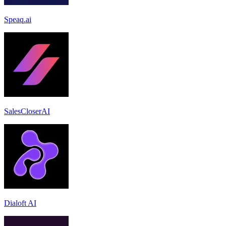
Speaq.ai
SalesCloserAI
Dialoft AI