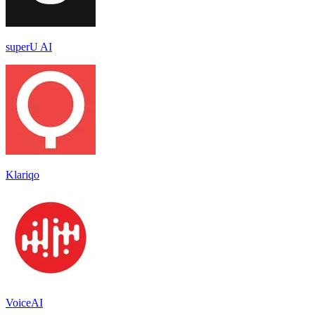
superU AI
Klariqo
VoiceAI