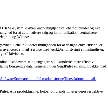
t CRM -system, e -mail -marketingtjeneste, chatbot builder og live
mulighed for at automatisere salg og kommunikation, centralisere
, Telegram og WhatsApp.
evner. Dette inkluderer muligheden for at designe enkeltsider eller
 avanceret e -mail -service med værktøjer til styring af mailinglister,
 effektiviteten.
nline tilstedeværelse og engagere sig i kunderne mere effektivt.
at fange besøgende data. Generelt giver SendPulse en alsidig pakke med
 Software
Software til mobil markedsføring
Transaktionel e-mail-
Pulse. Alle produktnavne, logoer og brands tilhører deres respektive