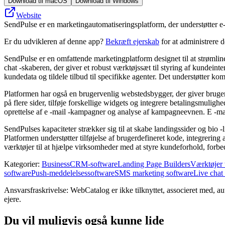
Download til macOS
Download til Windows
Website
SendPulse er en marketingautomatiseringsplatform, der understøtter e-
Er du udvikleren af denne app?
Bekræft ejerskab
for at administrere 
SendPulse er en omfattende marketingplatform designet til at strømlin
chat -skaberen, der giver et robust værktøjssæt til styring af kundei
kundedata og tildele tilbud til specifikke agenter. Det understøtter
Platformen har også en brugervenlig webstedsbygger, der giver brugern
på flere sider, tilføje forskellige widgets og integrere betalingsmuligh
oprettelse af e -mail -kampagner og analyse af kampagneevnen. E -mai
SendPulses kapaciteter strækker sig til at skabe landingssider og bio 
Platformen understøtter tilføjelse af brugerdefineret kode, integreri
værktøjer til at hjælpe virksomheder med at styre kundeforhold, forbe
Kategorier
:
Business
CRM-software
Landing Page Builders
Værktøjer t
software
Push-meddelelsessoftware
SMS marketing software
Live chat
Ansvarsfraskrivelse: WebCatalog er ikke tilknyttet, associeret med, a
ejere.
Du vil muligvis også kunne lide