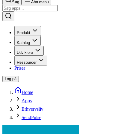
Søg
Åbn menu
Produkt
Katalog
Udviklere
Ressourcer
Priser
Log på
Home
Apps
Erhvervsliv
SendPulse