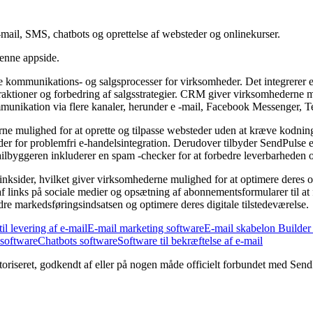
mail, SMS, chatbots og oprettelse af websteder og onlinekurser.
denne appside.
e kommunikations- og salgsprocesser for virksomheder. Det integrerer e
nteraktioner og forbedring af salgsstrategier. CRM giver virksomhederne 
 kommunikation via flere kanaler, herunder e -mail, Facebook Messenger
e mulighed for at oprette og tilpasse websteder uden at kræve kodnings
eder for problemfri e-handelsintegration. Derudover tilbyder SendPulse en
lbyggeren inkluderer en spam -checker for at forbedre leverbarheden og
-linksider, hvilket giver virksomhederne mulighed for at optimere deres o
ng af links på sociale medier og opsætning af abonnementsformularer til 
dre markedsføringsindsatsen og optimere deres digitale tilstedeværelse.
il levering af e-mail
E-mail marketing software
E-mail skabelon Builder
 software
Chatbots software
Software til bekræftelse af e-mail
utoriseret, godkendt af eller på nogen måde officielt forbundet med Send