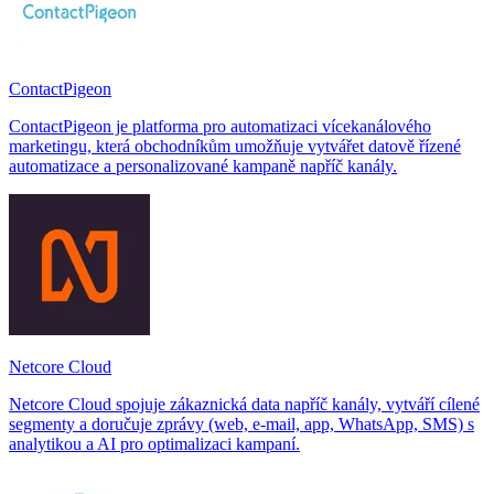
ContactPigeon
ContactPigeon je platforma pro automatizaci vícekanálového
marketingu, která obchodníkům umožňuje vytvářet datově řízené
automatizace a personalizované kampaně napříč kanály.
Netcore Cloud
Netcore Cloud spojuje zákaznická data napříč kanály, vytváří cílené
segmenty a doručuje zprávy (web, e‑mail, app, WhatsApp, SMS) s
analytikou a AI pro optimalizaci kampaní.