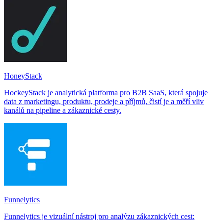
HoneyStack
HockeyStack je analytická platforma pro B2B SaaS, která spojuje
data z marketingu, produktu, prodeje a příjmů, čistí je a měří vliv
kanálů na pipeline a zákaznické cesty.
Funnelytics
Funnelytics je vizuální nástroj pro analýzu zákaznických cest: