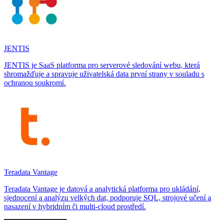
JENTIS
JENTIS je SaaS platforma pro serverové sledování webu, která
shromažďuje a spravuje uživatelská data první strany v souladu s
ochranou soukromí.
Teradata Vantage
Teradata Vantage je datová a analytická platforma pro ukládání,
sjednocení a analýzu velkých dat, podporuje SQL, strojové učení a
nasazení v hybridním či multi‑cloud prostředí.