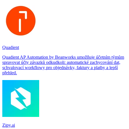
Quadient
Quadient AP Automation by Beanworks umožňuje účetním týmům
spravovat účty závazků odkudkoli: automatické zachycování dat,
schvalovací workflowy pro objednávky, faktury a platby a lepší
přehled.
Zipy.ai