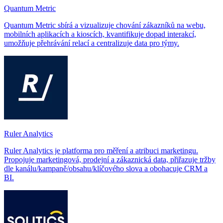
Quantum Metric
Quantum Metric sbírá a vizualizuje chování zákazníků na webu,
mobilních aplikacích a kioscích, kvantifikuje dopad interakcí,
umožňuje přehrávání relací a centralizuje data pro týmy.
Ruler Analytics
Ruler Analytics je platforma pro měření a atribuci marketingu.
Propojuje marketingová, prodejní a zákaznická data, přiřazuje tržby
dle kanálu/kampaně/obsahu/klíčového slova a obohacuje CRM a
BI.