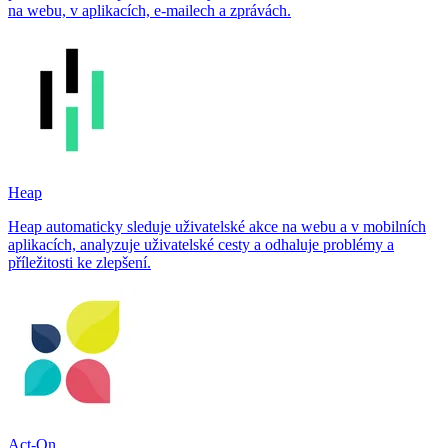
na webu, v aplikacích, e‑mailech a zprávách.
Heap
Heap automaticky sleduje uživatelské akce na webu a v mobilních
aplikacích, analyzuje uživatelské cesty a odhaluje problémy a
příležitosti ke zlepšení.
Act-On