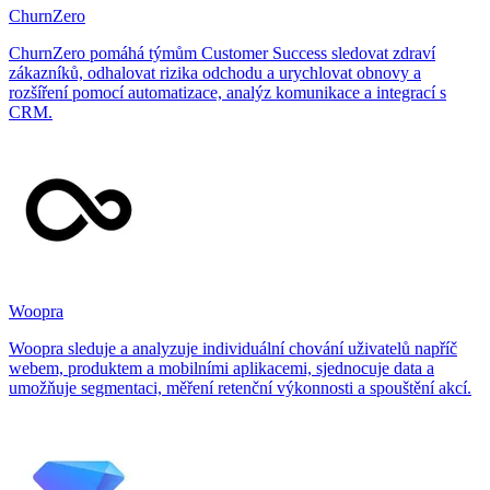
ChurnZero
ChurnZero pomáhá týmům Customer Success sledovat zdraví
zákazníků, odhalovat rizika odchodu a urychlovat obnovy a
rozšíření pomocí automatizace, analýz komunikace a integrací s
CRM.
Woopra
Woopra sleduje a analyzuje individuální chování uživatelů napříč
webem, produktem a mobilními aplikacemi, sjednocuje data a
umožňuje segmentaci, měření retenční výkonnosti a spouštění akcí.