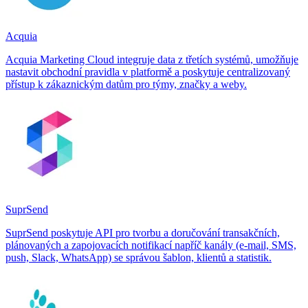
Acquia
Acquia Marketing Cloud integruje data z třetích systémů, umožňuje
nastavit obchodní pravidla v platformě a poskytuje centralizovaný
přístup k zákaznickým datům pro týmy, značky a weby.
SuprSend
SuprSend poskytuje API pro tvorbu a doručování transakčních,
plánovaných a zapojovacích notifikací napříč kanály (e‑mail, SMS,
push, Slack, WhatsApp) se správou šablon, klientů a statistik.