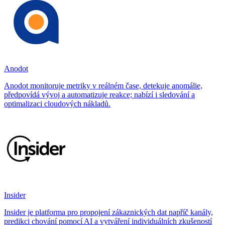
Anodot
Anodot monitoruje metriky v reálném čase, detekuje anomálie,
předpovídá vývoj a automatizuje reakce; nabízí i sledování a
optimalizaci cloudových nákladů.
Insider
Insider je platforma pro propojení zákaznických dat napříč kanály,
predikci chování pomocí AI a vytváření individuálních zkušeností