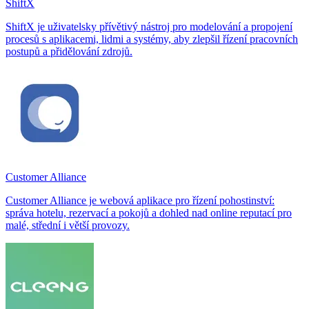
ShiftX
ShiftX je uživatelsky přívětivý nástroj pro modelování a propojení
procesů s aplikacemi, lidmi a systémy, aby zlepšil řízení pracovních
postupů a přidělování zdrojů.
Customer Alliance
Customer Alliance je webová aplikace pro řízení pohostinství:
správa hotelu, rezervací a pokojů a dohled nad online reputací pro
malé, střední i větší provozy.