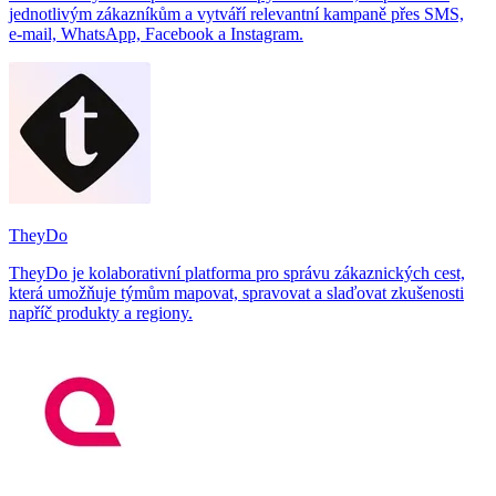
jednotlivým zákazníkům a vytváří relevantní kampaně přes SMS,
e‑mail, WhatsApp, Facebook a Instagram.
TheyDo
TheyDo je kolaborativní platforma pro správu zákaznických cest,
která umožňuje týmům mapovat, spravovat a slaďovat zkušenosti
napříč produkty a regiony.