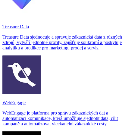
Treasure Data
Treasure Data sjednocuje a spravuje zákaznická data z různých
zdrojů, vytváří jednotné profily, zajišťuje soukromí a poskytuje
analytiku a predikce pro marketing, prodej a servis.
WebEngage
WebEngage je platforma pro správu zákaznických dat a
automatizaci komunikace, která umožňuje sjednotit data, cílit
kampaně a automatizovat vícekanelní zákaznické cesty.