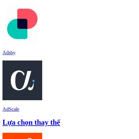
Adsby
AdScale
Lựa chọn thay thế