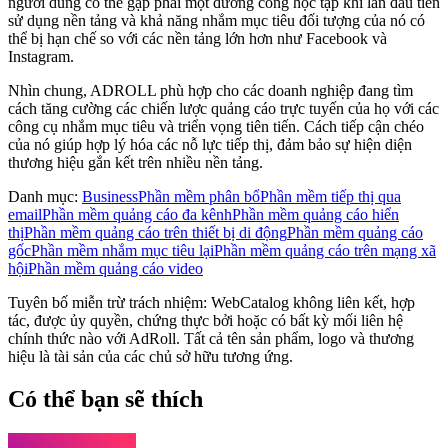
người dùng có thể gặp phải một đường cong học tập khi lần đầu tiên
sử dụng nền tảng và khả năng nhắm mục tiêu đối tượng của nó có
thể bị hạn chế so với các nền tảng lớn hơn như Facebook và
Instagram.
Nhìn chung, ADROLL phù hợp cho các doanh nghiệp đang tìm
cách tăng cường các chiến lược quảng cáo trực tuyến của họ với các
công cụ nhắm mục tiêu và triển vọng tiên tiến. Cách tiếp cận chéo
của nó giúp hợp lý hóa các nỗ lực tiếp thị, đảm bảo sự hiện diện
thương hiệu gắn kết trên nhiều nền tảng.
Danh mục
:
Business
Phần mềm phân bổ
Phần mềm tiếp thị qua
email
Phần mềm quảng cáo đa kênh
Phần mềm quảng cáo hiển
thị
Phần mềm quảng cáo trên thiết bị di động
Phần mềm quảng cáo
gốc
Phần mềm nhắm mục tiêu lại
Phần mềm quảng cáo trên mạng xã
hội
Phần mềm quảng cáo video
Tuyên bố miễn trừ trách nhiệm: WebCatalog không liên kết, hợp
tác, được ủy quyền, chứng thực bởi hoặc có bất kỳ mối liên hệ
chính thức nào với AdRoll. Tất cả tên sản phẩm, logo và thương
hiệu là tài sản của các chủ sở hữu tương ứng.
Có thể bạn sẽ thích