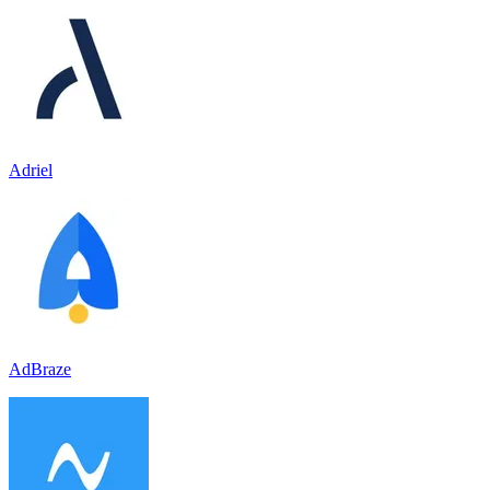
Adriel
AdBraze