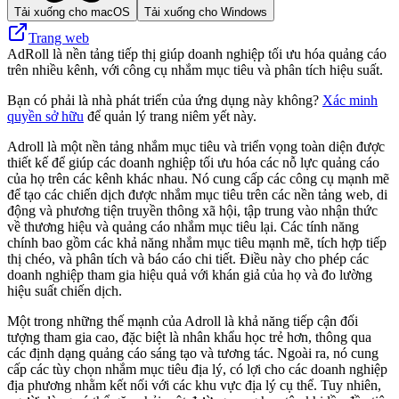
Tải xuống cho macOS
Tải xuống cho Windows
Trang web
AdRoll là nền tảng tiếp thị giúp doanh nghiệp tối ưu hóa quảng cáo
trên nhiều kênh, với công cụ nhắm mục tiêu và phân tích hiệu suất.
Bạn có phải là nhà phát triển của ứng dụng này không?
Xác minh
quyền sở hữu
để quản lý trang niêm yết này.
Adroll là một nền tảng nhắm mục tiêu và triển vọng toàn diện được
thiết kế để giúp các doanh nghiệp tối ưu hóa các nỗ lực quảng cáo
của họ trên các kênh khác nhau. Nó cung cấp các công cụ mạnh mẽ
để tạo các chiến dịch được nhắm mục tiêu trên các nền tảng web, di
động và phương tiện truyền thông xã hội, tập trung vào nhận thức
về thương hiệu và quảng cáo nhắm mục tiêu lại. Các tính năng
chính bao gồm các khả năng nhắm mục tiêu mạnh mẽ, tích hợp tiếp
thị chéo, và phân tích và báo cáo chi tiết. Điều này cho phép các
doanh nghiệp tham gia hiệu quả với khán giả của họ và đo lường
hiệu suất chiến dịch.
Một trong những thế mạnh của Adroll là khả năng tiếp cận đối
tượng tham gia cao, đặc biệt là nhân khẩu học trẻ hơn, thông qua
các định dạng quảng cáo sáng tạo và tương tác. Ngoài ra, nó cung
cấp các tùy chọn nhắm mục tiêu địa lý, có lợi cho các doanh nghiệp
địa phương nhằm kết nối với các khu vực địa lý cụ thể. Tuy nhiên,