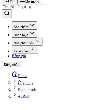
Tìm
Mở menu
Sản phẩm
Danh mục
Nhà phát triển
Tài nguyên
Bảng giá
Đăng nhập
Home
Ứng dụng
Kinh doanh
AdRoll