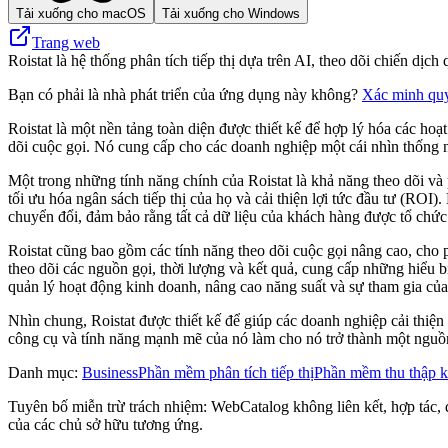
Tải xuống cho macOS
Tải xuống cho Windows
Trang web
Roistat là hệ thống phân tích tiếp thị dựa trên AI, theo dõi chiến dị
Bạn có phải là nhà phát triển của ứng dụng này không?
Xác minh qu
Roistat là một nền tảng toàn diện được thiết kế để hợp lý hóa các ho
dõi cuộc gọi. Nó cung cấp cho các doanh nghiệp một cái nhìn thống nh
Một trong những tính năng chính của Roistat là khả năng theo dõi và 
tối ưu hóa ngân sách tiếp thị của họ và cải thiện lợi tức đầu tư (RO
chuyển đổi, đảm bảo rằng tất cả dữ liệu của khách hàng được tổ chức 
Roistat cũng bao gồm các tính năng theo dõi cuộc gọi nâng cao, cho 
theo dõi các nguồn gọi, thời lượng và kết quả, cung cấp những hiểu bi
quản lý hoạt động kinh doanh, nâng cao năng suất và sự tham gia củ
Nhìn chung, Roistat được thiết kế để giúp các doanh nghiệp cải thiện
công cụ và tính năng mạnh mẽ của nó làm cho nó trở thành một nguồn 
Danh mục
:
Business
Phần mềm phân tích tiếp thị
Phần mềm thu thập k
Tuyên bố miễn trừ trách nhiệm: WebCatalog không liên kết, hợp tác, đ
của các chủ sở hữu tương ứng.