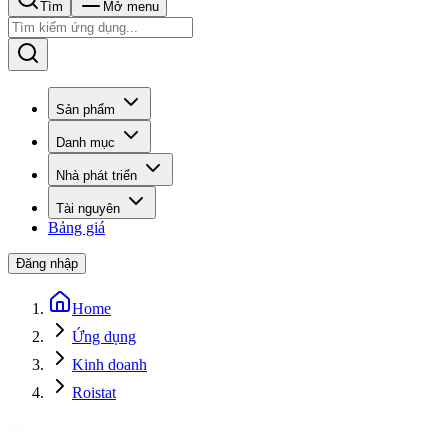
Tìm
Mở menu
Sản phẩm
Danh mục
Nhà phát triển
Tài nguyên
Bảng giá
Đăng nhập
Home
Ứng dụng
Kinh doanh
Roistat