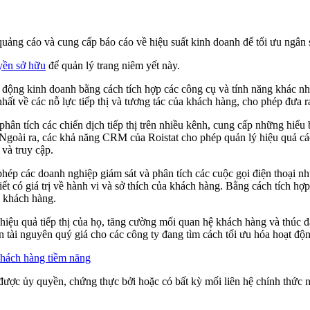
ch quảng cáo và cung cấp báo cáo về hiệu suất kinh doanh để tối ưu ngân
yền sở hữu
để quản lý trang niêm yết này.
ạt động kinh doanh bằng cách tích hợp các công cụ và tính năng khác n
ất về các nỗ lực tiếp thị và tương tác của khách hàng, cho phép đưa r
phân tích các chiến dịch tiếp thị trên nhiều kênh, cung cấp những hiểu
I). Ngoài ra, các khả năng CRM của Roistat cho phép quản lý hiệu quả c
và truy cập.
phép các doanh nghiệp giám sát và phân tích các cuộc gọi điện thoại nh
ết có giá trị về hành vi và sở thích của khách hàng. Bằng cách tích hợp
a khách hàng.
 hiệu quả tiếp thị của họ, tăng cường mối quan hệ khách hàng và thúc đ
tài nguyên quý giá cho các công ty đang tìm cách tối ưu hóa hoạt động
hách hàng tiềm năng
ược ủy quyền, chứng thực bởi hoặc có bất kỳ mối liên hệ chính thức nào