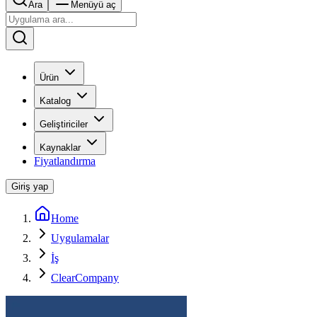
Ara
Menüyü aç
Ürün
Katalog
Geliştiriciler
Kaynaklar
Fiyatlandırma
Giriş yap
Home
Uygulamalar
İş
ClearCompany