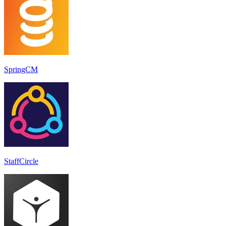
SpringCM
StaffCircle