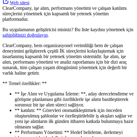
Web sitesi
ClearCompany, işe alım, performans yönetimi ve çalışan katılımı
süreçlerini yönetmek için kapsamlı bir yetenek yönetim
platformudur.
Bu uygulamanın geliştiricisi misiniz? Bu liste kaydını yönetmek için
sahipliğinizi doğrulayın
.
ClearCompany, hem organizasyonel verimliliği hem de çalışan
deneyimini geliştirerek çeşitli İK süreçlerini kolaylaştırmak için
tasarlanmış kapsamlı bir yetenek yönetim sistemidir. İşe alım, işe
alım, performans yönetimi ve analiz raporlaması için bir dizi araç
sunarak, tüm çalışan yaşam döngüsünü yönetmek için değerli bir
varlık haline getirir.
** Temel özellikler: **
** İşe Alım ve Uygulama İzleme: **, aday derecelendirme ve
görüşme planlaması gibi özelliklerle işe alımı basitleştirerek
sorunsuz bir işe alım süreci sağlıyor.
** katılım: ** Görevleri otomatikleştirmek için önceden
oluşturulmuş şablonlar ve özelleştirilebilir iş akışları sağlar ve
yeni işe alımların ilk günden itibaren katkıda bulunmaya hazır
olmasını sağlar.
** Performans Yönetimi: ** Hedef belirleme, ilerlemeyi