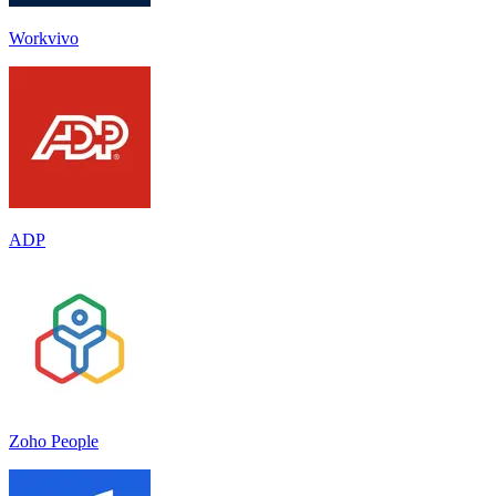
Workvivo
ADP
Zoho People