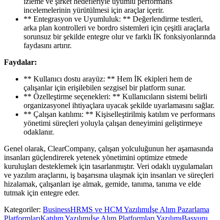
izleme ve şirket hedefleriyle uyumlu performans
incelemelerinin yürütülmesi için araçlar içerir.
** Entegrasyon ve Uyumluluk: ** Değerlendirme testleri,
arka plan kontrolleri ve bordro sistemleri için çeşitli araçlarla
sorunsuz bir şekilde entegre olur ve farklı İK fonksiyonlarında
faydasını artırır.
Faydalar:
** Kullanıcı dostu arayüz: ** Hem İK ekipleri hem de
çalışanlar için erişilebilen sezgisel bir platform sunar.
** Özelleştirme seçenekleri: ** Kullanıcıların sistemi belirli
organizasyonel ihtiyaçlara uyacak şekilde uyarlamasını sağlar.
** Çalışan katılımı: ** Kişiselleştirilmiş katılım ve performans
yönetimi süreçleri yoluyla çalışan deneyimini geliştirmeye
odaklanır.
Genel olarak, ClearCompany, çalışan yolculuğunun her aşamasında
insanları güçlendirerek yetenek yönetimini optimize etmede
kuruluşları desteklemek için tasarlanmıştır. Veri odaklı uygulamaları
ve yazılım araçlarını, iş başarısına ulaşmak için insanları ve süreçleri
hizalamak, çalışanları işe almak, gemide, tanıma, tanıma ve elde
tutmak için entegre eder.
Kategoriler
:
Business
HRMS ve HCM Yazılımı
İşe Alım Pazarlama
Platformları
Katılım Yazılımı
İşe Alım Platformları Yazılımı
Başvuru