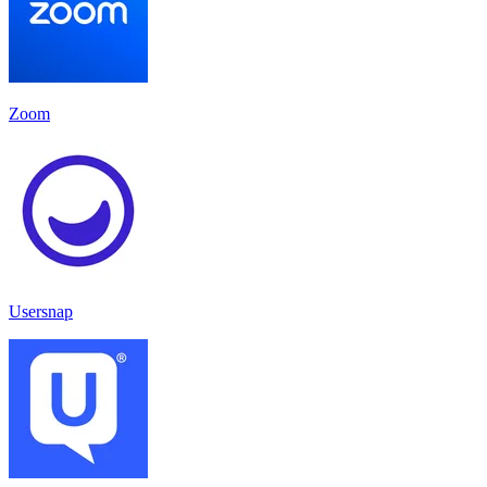
Zoom
Usersnap