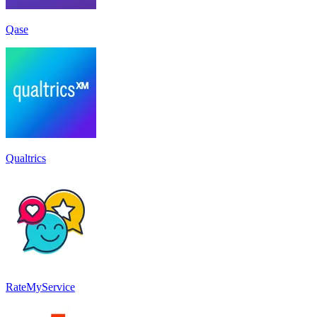
Qase
Qualtrics
RateMyService