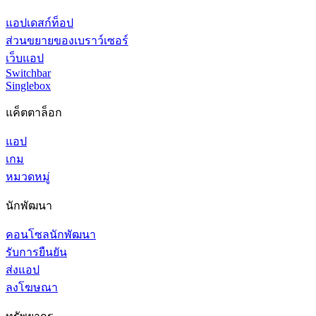
แอปเดสก์ท็อป
ส่วนขยายของเบราว์เซอร์
เว็บแอป
Switchbar
Singlebox
แค็ตตาล็อก
แอป
เกม
หมวดหมู่
นักพัฒนา
คอนโซลนักพัฒนา
รับการยืนยัน
ส่งแอป
ลงโฆษณา