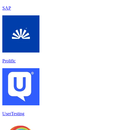
SAP
Prolific
UserTesting