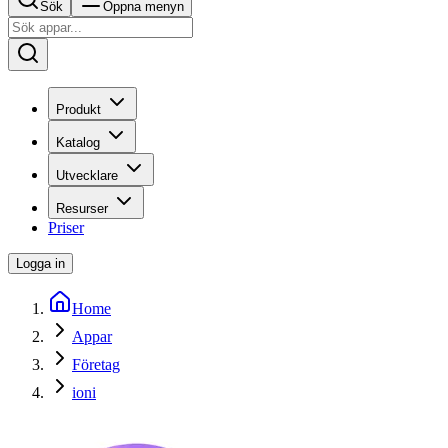
Sök
Öppna menyn
Produkt
Katalog
Utvecklare
Resurser
Priser
Logga in
Home
Appar
Företag
ioni