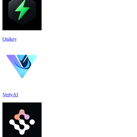
Onikey
VerlyAI