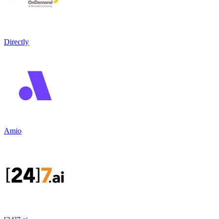
Directly
Amio