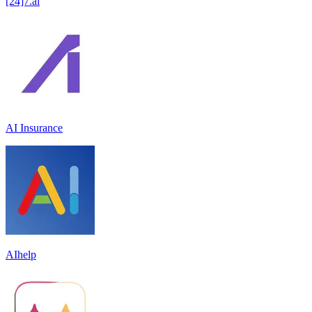
[24]7.ai
AI Insurance
AIhelp