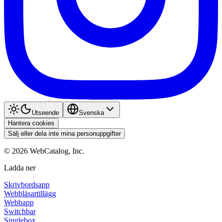
Utseende
Svenska
Hantera cookies
Sälj eller dela inte mina personuppgifter
©
2026
WebCatalog, Inc.
Ladda ner
Skrivbordsapp
Webbläsartillägg
Webbapp
Switchbar
Singlebox