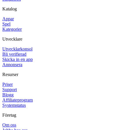
Katalog
Appar
Spel
Kategorier
Utvecklare
Utvecklarkonsol
Bli verifierad
Skicka in en app
Annonsera
Resurser
Priser
Support
Blogg
Affiliateprogram
Systemstatus
Företag
Om oss