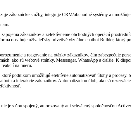
tizuje zákaznícke služby, integruje CRM/obchodné systémy a umožňuje
znam.
e zapojenia zákazníkov a zefektívnenie obchodných operácií prostredn
tforma obsahuje užívateľsky prívetivé vizuálne chatbot Builder, ktor
orozumenie a reagovanie na otázky zákazníkov, čím zabezpečuje perso
ách, ako sú webové stránky, Messenger, WhatsApp a ďalšie. K dispozíc
reakcií na mieru.
í, ktoré podnikom umožňujú efektívne automatizovať úlohy a procesy.
tbotu a interakcie zákazníkov. Automatizáciou úloh, ako sú rezerváci
fektívnosť.
 nie je s ňou spojený, autorizovaný ani schválený spoločnosťou Active