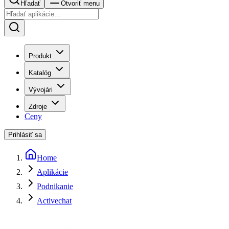
Hľadať
Otvoriť menu
Produkt
Katalóg
Vývojári
Zdroje
Ceny
Prihlásiť sa
Home
Aplikácie
Podnikanie
Activechat