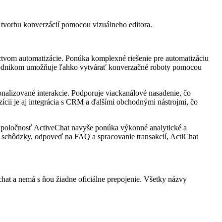
 tvorbu konverzácií pomocou vizuálneho editora.
íctvom automatizácie. Ponúka komplexné riešenie pre automatizáciu
ý podnikom umožňuje ľahko vytvárať konverzačné roboty pomocou
nalizované interakcie. Podporuje viackanálové nasadenie, čo
ii je aj integrácia s CRM a ďalšími obchodnými nástrojmi, čo
 Spoločnosť ActiveChat navyše ponúka výkonné analytické a
e schôdzky, odpoveď na FAQ a spracovanie transakcií, ActiChat
chat a nemá s ňou žiadne oficiálne prepojenie. Všetky názvy