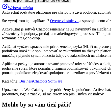
Stiahnuť pre macOS
Stiahnuť pre Windows
Webová stránka
Activechat poskytuje platformu pre chatboty a živú podporu, automa
Ste vývojárom tejto aplikácie?
Overte vlastníctvo
a spravujte tento zá
ActiveChat je softvér Chatbot zameraný na AI navrhnutý na zlepšeni
zákazníckych podpory, predaja a marketingových procesov. Táto pla
rozhrania drag-and-drop.
ActiChat využíva spracovanie prirodzeného jazyka (NLP) na presné p
podnikom umožňuje spolupracovať so zákazníkmi na rôznych platform
umožňuje plynulú synchronizáciu údajov o zákazníkoch na uľahčenie 
Aplikácia poskytuje automatizované pracovné toky spúšťačov a akci
podávanie správ, ktoré pomáhajú firmám optimalizovať výkonnosť cha
pomáha podnikom zlepšovať spokojnosť zákazníkov a prevádzkovú e
Kategórie
:
Business
Chatbots Software
Upozornenie: WebCatalog nie je pridružený k spoločnosti Activechat,
produktov, logá a značky sú majetkom ich príslušných vlastníkov.
Mohlo by sa vám tiež páčiť