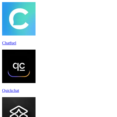
Chatfuel
Quickchat