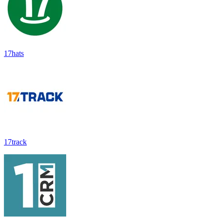
17hats
17track