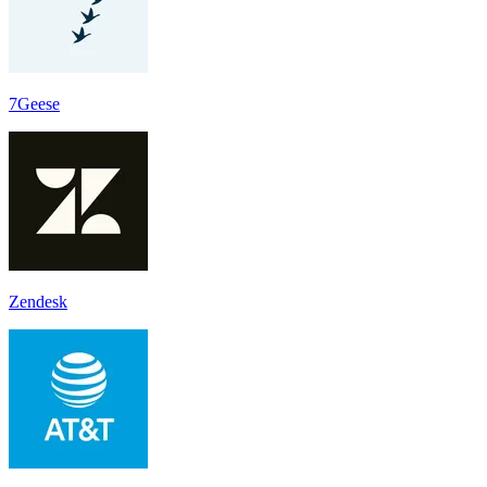
7Geese
Zendesk