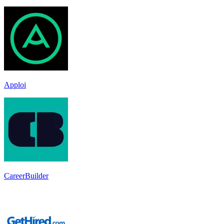
Apploi
CareerBuilder