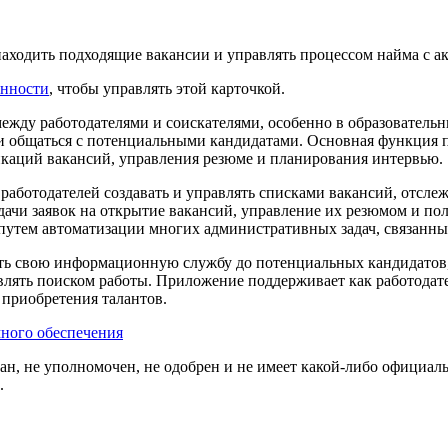
аходить подходящие вакансии и управлять процессом найма с а
енности
, чтобы управлять этой карточкой.
жду работодателями и соискателями, особенно в образовательн
 и общаться с потенциальными кандидатами. Основная функция п
каций вакансий, управления резюме и планирования интервью.
ботодателей создавать и управлять списками вакансий, отслеж
дачи заявок на открытие вакансий, управление их резюмом и п
путем автоматизации многих административных задач, связанны
 свою информационную службу до потенциальных кандидатов, в
влять поиском работы. Приложение поддерживает как работодате
 приобретения талантов.
ного обеспечения
ван, не уполномочен, не одобрен и не имеет какой-либо официал
.