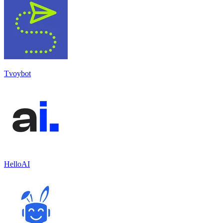
Tvoybot
HelloAI