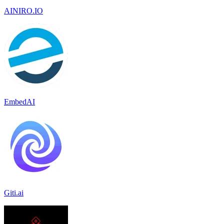
AINIRO.IO
EmbedAI
Giti.ai