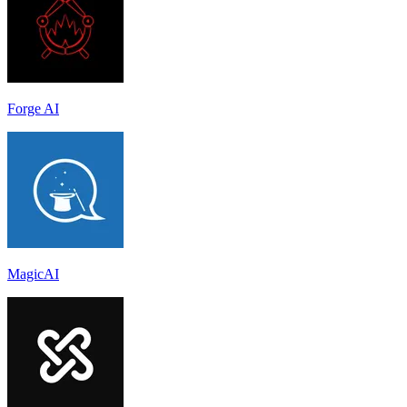
Forge AI
MagicAI