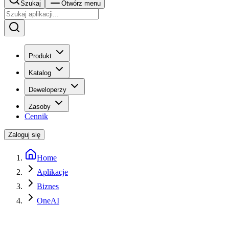
Szukaj
Otwórz menu
Produkt
Katalog
Deweloperzy
Zasoby
Cennik
Zaloguj się
Home
Aplikacje
Biznes
OneAI