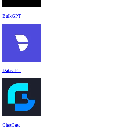
BulkGPT
DataGPT
ChatGate