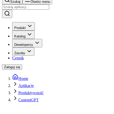
Szukaj
Otwórz menu
Produkt
Katalog
Deweloperzy
Zasoby
Cennik
Zaloguj się
Home
Aplikacje
Produktywność
CustomGPT