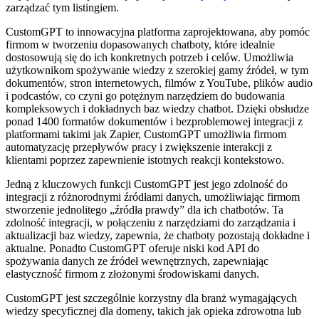
zarządzać tym listingiem.
CustomGPT to innowacyjna platforma zaprojektowana, aby pomóc
firmom w tworzeniu dopasowanych chatboty, które idealnie
dostosowują się do ich konkretnych potrzeb i celów. Umożliwia
użytkownikom spożywanie wiedzy z szerokiej gamy źródeł, w tym
dokumentów, stron internetowych, filmów z YouTube, plików audio
i podcastów, co czyni go potężnym narzędziem do budowania
kompleksowych i dokładnych baz wiedzy chatbot. Dzięki obsłudze
ponad 1400 formatów dokumentów i bezproblemowej integracji z
platformami takimi jak Zapier, CustomGPT umożliwia firmom
automatyzację przepływów pracy i zwiększenie interakcji z
klientami poprzez zapewnienie istotnych reakcji kontekstowo.
Jedną z kluczowych funkcji CustomGPT jest jego zdolność do
integracji z różnorodnymi źródłami danych, umożliwiając firmom
stworzenie jednolitego „źródła prawdy” dla ich chatbotów. Ta
zdolność integracji, w połączeniu z narzędziami do zarządzania i
aktualizacji baz wiedzy, zapewnia, że ​​chatboty pozostają dokładne i
aktualne. Ponadto CustomGPT oferuje niski kod API do
spożywania danych ze źródeł wewnętrznych, zapewniając
elastyczność firmom z złożonymi środowiskami danych.
CustomGPT jest szczególnie korzystny dla branż wymagających
wiedzy specyficznej dla domeny, takich jak opieka zdrowotna lub