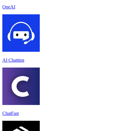
OneAI
AI Chatting
ChatFast