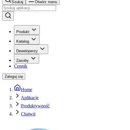
Szukaj
Otwórz menu
Produkt
Katalog
Deweloperzy
Zasoby
Cennik
Zaloguj się
Home
Aplikacje
Produktywność
Chatwit