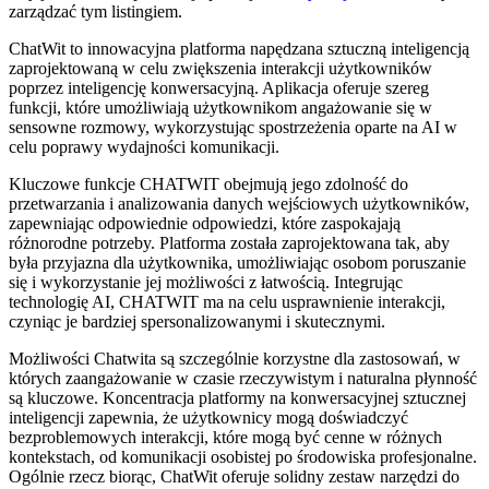
zarządzać tym listingiem.
ChatWit to innowacyjna platforma napędzana sztuczną inteligencją
zaprojektowaną w celu zwiększenia interakcji użytkowników
poprzez inteligencję konwersacyjną. Aplikacja oferuje szereg
funkcji, które umożliwiają użytkownikom angażowanie się w
sensowne rozmowy, wykorzystując spostrzeżenia oparte na AI w
celu poprawy wydajności komunikacji.
Kluczowe funkcje CHATWIT obejmują jego zdolność do
przetwarzania i analizowania danych wejściowych użytkowników,
zapewniając odpowiednie odpowiedzi, które zaspokajają
różnorodne potrzeby. Platforma została zaprojektowana tak, aby
była przyjazna dla użytkownika, umożliwiając osobom poruszanie
się i wykorzystanie jej możliwości z łatwością. Integrując
technologię AI, CHATWIT ma na celu usprawnienie interakcji,
czyniąc je bardziej spersonalizowanymi i skutecznymi.
Możliwości Chatwita są szczególnie korzystne dla zastosowań, w
których zaangażowanie w czasie rzeczywistym i naturalna płynność
są kluczowe. Koncentracja platformy na konwersacyjnej sztucznej
inteligencji zapewnia, że ​​użytkownicy mogą doświadczyć
bezproblemowych interakcji, które mogą być cenne w różnych
kontekstach, od komunikacji osobistej po środowiska profesjonalne.
Ogólnie rzecz biorąc, ChatWit oferuje solidny zestaw narzędzi do