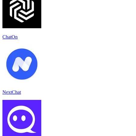
ChatOn
NextChat