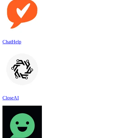
ChatHelp
CloseAI