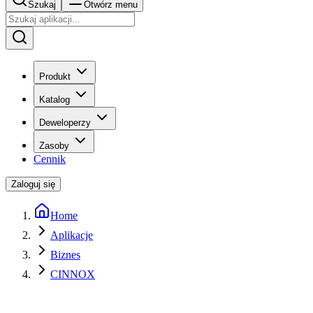
Szukaj
Otwórz menu
Produkt
Katalog
Deweloperzy
Zasoby
Cennik
Zaloguj się
Home
Aplikacje
Biznes
CINNOX