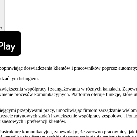
ws
 poprawiając doświadczenia klientów i pracowników poprzez automatyz
ądzać tym listingiem.
zwiększenia współpracy i zaangażowania w różnych kanałach. Zapewn
wnienie procesów komunikacyjnych. Platforma oferuje funkcje, które u
iejącymi przepływami pracy, umożliwiając firmom zarządzanie wieloma 
yzację rutynowych zadań i zwiększenie współpracy zespołowej. Pona
znesowych i preferencji klientów.
astrukturę komunikacyjną, zapewniając, że zarówno pracownicy, jak i