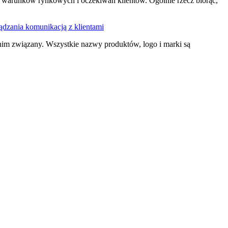
ię warunków rynkowych i oczekiwań klientów. Ogólnie rzecz biorąc,
dzania komunikacją z klientami
nim związany. Wszystkie nazwy produktów, logo i marki są