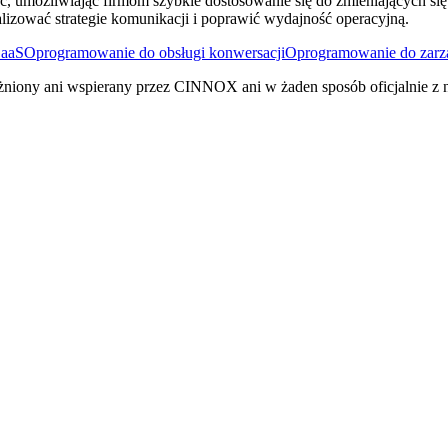
ść, umożliwiając firmom szybkie dostosowanie się do zmieniających s
lizować strategie komunikacji i poprawić wydajność operacyjną.
CaaS
Oprogramowanie do obsługi konwersacji
Oprogramowanie do zarzą
żniony ani wspierany przez CINNOX ani w żaden sposób oficjalnie z 