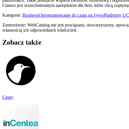
platformach. Takie podejście wspiera zwinność biznesową i odporno
Cinnox jest wszechstronnym narzędziem dla firm, które chcą zoptyma
Kategorie
:
Business
Oprogramowanie do czatu na żywo
Platformy U
Zastrzeżenie: WebCatalog nie jest powiązany, stowarzyszony, upowa
własnością ich odpowiednich właścicieli.
Zobacz także
Cinny