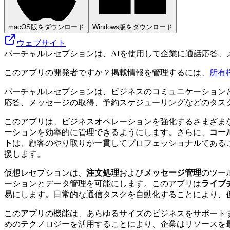
macOS版をダウンロード
Windows版をダウンロード
ウェブサイト
バーチャルレセプションは、AIを使用して企業に通話応答
このアプリの開発者ですか？掲載情報を管理するには、
所有
バーチャルレセプションは、ビジネスのコミュニケーション
応答、メッセージの取得、予約スケジューリングなどのタス
このアプリは、ビジネスオペレーションを強化するさまざま
ーションを効率的に管理できるようにします。さらに、
コー
ト
は、顧客のやり取りが一貫してプロフェッショナルである
援します。
仮想レセプションは、
注文処理
および
メッセージ管理
のツー
ーションとデータ管理を可能にします。このアプリは
ライブ
易にします。日常的な通信タスクを自動化することにより、
このアプリの機能は、あらゆるサイズのビジネスをサポート
めのテクノロジーを活用することにより、企業はリソースを