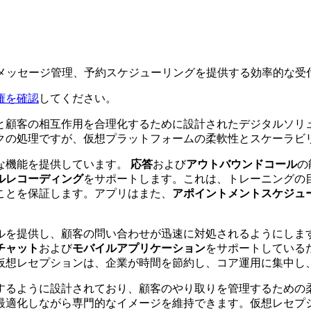
、メッセージ管理、予約スケジューリングを提供する効率的な受
権を確認
してください。
と顧客の相互作用を合理化するために設計されたデジタルソリ
クの処理ですが、仮想プラットフォームの柔軟性とスケーラビ
な機能を提供しています。
応答
および
アウトバウンドコール
の
ルレコーディング
をサポートします。これは、トレーニングの
ことを保証します。アプリはまた、
アポイントメントスケジュ
ルを提供し、顧客の問い合わせが迅速に対処されるようにしま
チャット
および
モバイルアプリケーション
をサポートしている
仮想レセプションは、企業が時間を節約し、コア運用に集中し
するように設計されており、顧客のやり取りを管理するための
最適化しながら専門的なイメージを維持できます。仮想レセプ