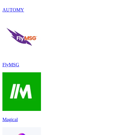
AUTOMY
FlyMSG
Magical