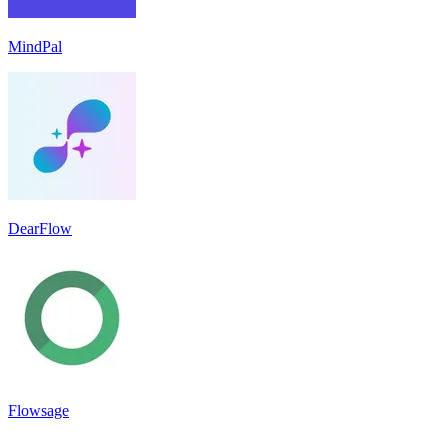
MindPal
DearFlow
Flowsage