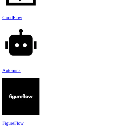
GoodFlow
Automina
FigureFlow