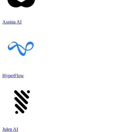
Assista AI
HyperFlow
Julep AI