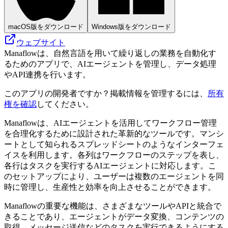
macOS版をダウンロード
Windows版をダウンロード
ウェブサイト
Manaflowは、自然言語を用いて繰り返しの業務を自動化す
るためのアプリで、AIエージェントを管理し、データ処理
やAPI連携を行います。
このアプリの開発者ですか？掲載情報を管理するには、
所有
権を確認
してください。
Manaflowは、AIエージェントを活用してワークフロー管理
を合理化するために設計された革新的なツールです。マンシ
ートとして知られるスプレッドシートのようなインターフェ
イスを利用します。各列はワークフローのステップを表し、
各行はタスクを実行するAIエージェントに対応します。こ
のセットアップにより、ユーザーは複数のエージェントを同
時に管理し、生産性と効率を向上させることができます。
Manaflowの重要な機能は、さまざまなツールやAPIと統合で
きることであり、エージェントがデータ変換、コンテンツの
取得、メッセージ送信などのタスクを実行できるようにする