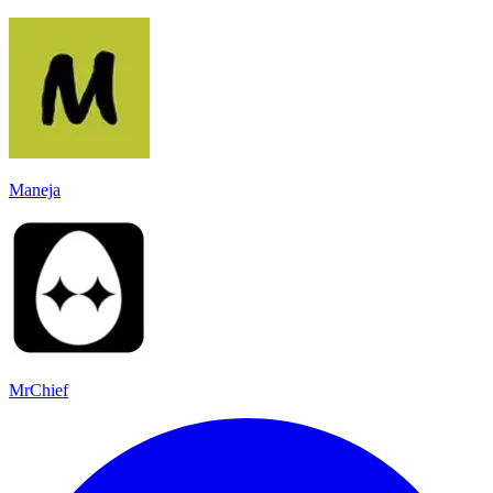
Maneja
MrChief