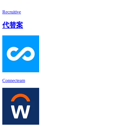
Recruitive
代替案
Connecteam