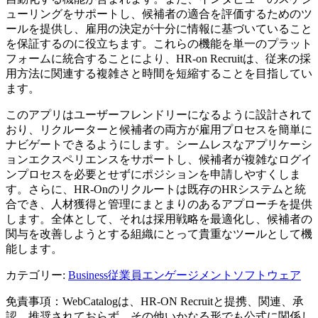
ューリングをサポートし、候補者の適合を評価するためのツ
ールを提供し、雇用の決定が十分に情報に基づいていること
を保証するのに役立ちます。これらの機能を単一のプラット
フォームに統合することにより、HR-on Recruitは、従来の採
用方法に関連する複雑さと時間を短縮することを目指してい
ます。
このアプリはユーザーフレンドリーになるように設計されて
おり、リクルーターと候補者の両方が雇用プロセスを簡単に
ナビゲートできるようにします。シームレスなアプリケーシ
ョンエクスペリエンスをサポートし、候補者が複雑なログイ
ンプロセスを必要とせずにポジションを申請しやすくしま
す。さらに、HR-Onのリクルートは既存のHRシステムと統
合でき、人材獲得と管理にまとまりのあるアプローチを提供
します。全体として、それは採用戦略を最適化し、候補者の
関与を改善しようとする組織にとって貴重なツールとして機
能します。
カテゴリー
:
Business
従業員エンゲージメントソフトウェア
免責事項：WebCatalogは、HR-ON Recruitと提携、関連、承
認、推奨されておらず、その他いかなる形でも公式に関係し