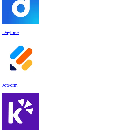
Dayforce
JotForm