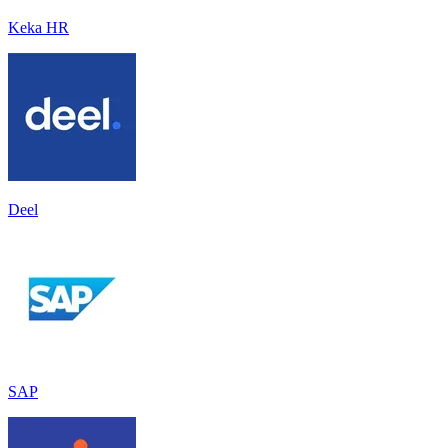
Keka HR
Deel
SAP