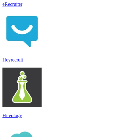
eRecruiter
Heyrecruit
Hireology