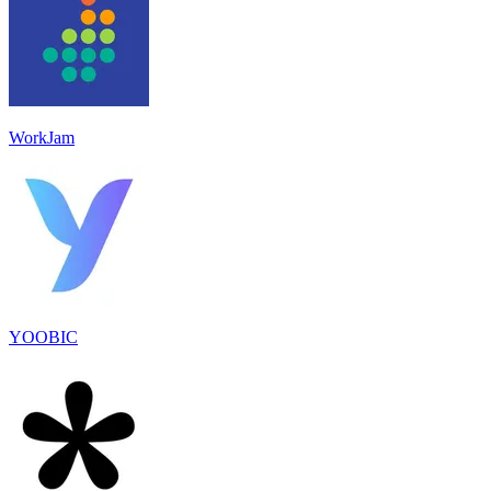
WorkJam
YOOBIC