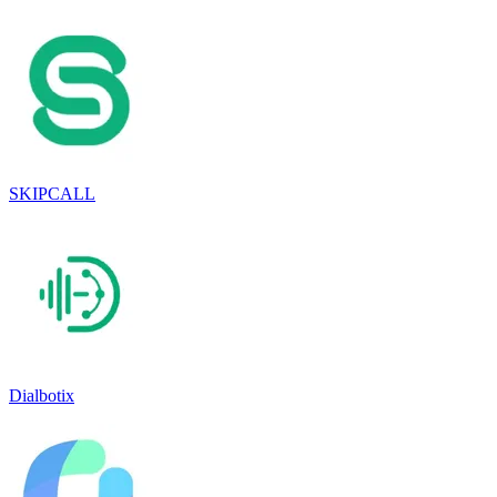
SKIPCALL
Dialbotix