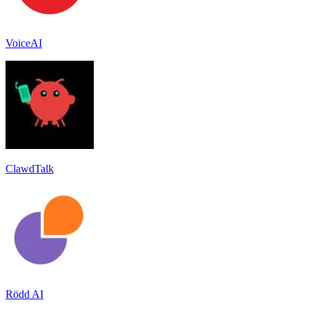
VoiceAI
ClawdTalk
Rödd AI