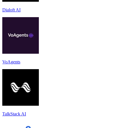
Dialoft AI
VoAgents
TalkStack AI