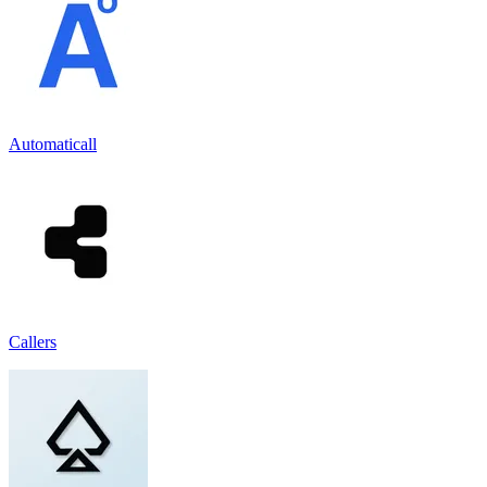
Automaticall
Callers