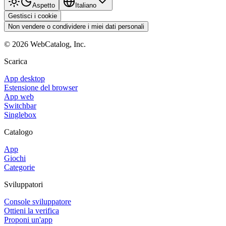
Aspetto
Italiano
Gestisci i cookie
Non vendere o condividere i miei dati personali
©
2026
WebCatalog, Inc.
Scarica
App desktop
Estensione del browser
App web
Switchbar
Singlebox
Catalogo
App
Giochi
Categorie
Sviluppatori
Console sviluppatore
Ottieni la verifica
Proponi un'app