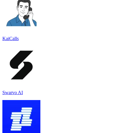
KaiCalls
Swarvo AI