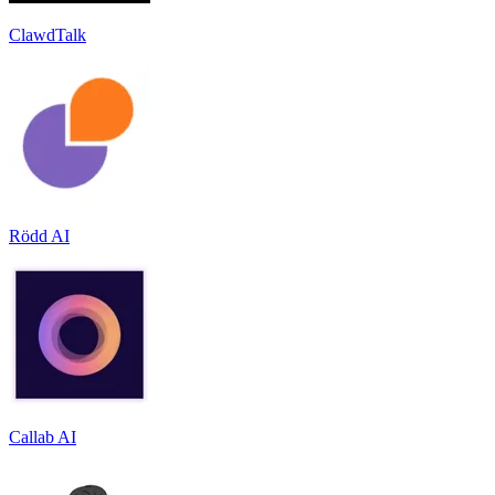
ClawdTalk
Rödd AI
Callab AI