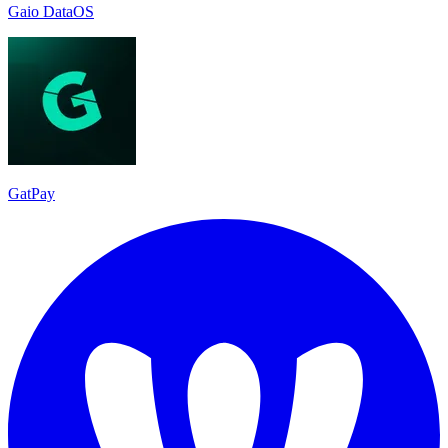
Gaio DataOS
GatPay