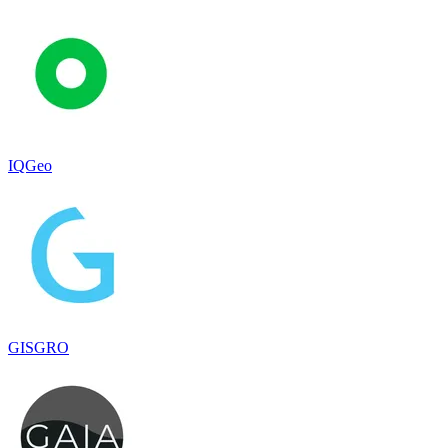
IQGeo
GISGRO