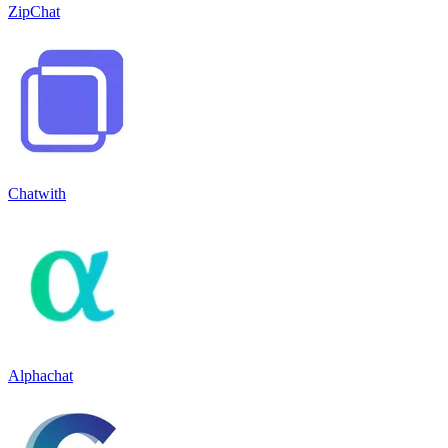
ZipChat
Chatwith
Alphachat