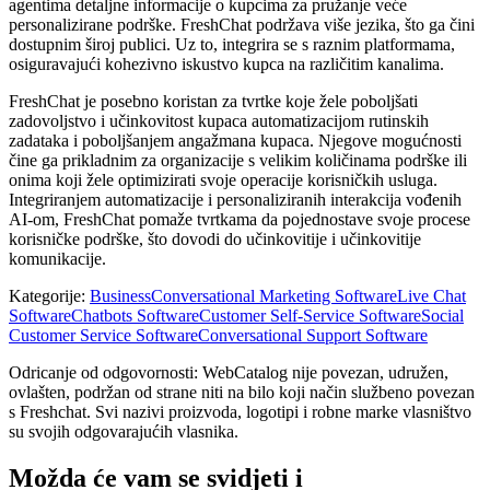
agentima detaljne informacije o kupcima za pružanje veće
personalizirane podrške. FreshChat podržava više jezika, što ga čini
dostupnim široj publici. Uz to, integrira se s raznim platformama,
osiguravajući kohezivno iskustvo kupca na različitim kanalima.
FreshChat je posebno koristan za tvrtke koje žele poboljšati
zadovoljstvo i učinkovitost kupaca automatizacijom rutinskih
zadataka i poboljšanjem angažmana kupaca. Njegove mogućnosti
čine ga prikladnim za organizacije s velikim količinama podrške ili
onima koji žele optimizirati svoje operacije korisničkih usluga.
Integriranjem automatizacije i personaliziranih interakcija vođenih
AI-om, FreshChat pomaže tvrtkama da pojednostave svoje procese
korisničke podrške, što dovodi do učinkovitije i učinkovitije
komunikacije.
Kategorije
:
Business
Conversational Marketing Software
Live Chat
Software
Chatbots Software
Customer Self-Service Software
Social
Customer Service Software
Conversational Support Software
Odricanje od odgovornosti: WebCatalog nije povezan, udružen,
ovlašten, podržan od strane niti na bilo koji način službeno povezan
s Freshchat. Svi nazivi proizvoda, logotipi i robne marke vlasništvo
su svojih odgovarajućih vlasnika.
Možda će vam se svidjeti i