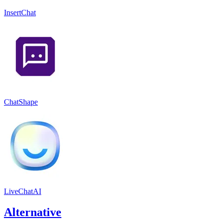
InsertChat
ChatShape
LiveChatAI
Alternative