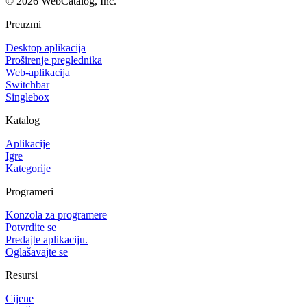
©
2026
WebCatalog, Inc.
Preuzmi
Desktop aplikacija
Proširenje preglednika
Web-aplikacija
Switchbar
Singlebox
Katalog
Aplikacije
Igre
Kategorije
Programeri
Konzola za programere
Potvrdite se
Predajte aplikaciju.
Oglašavajte se
Resursi
Cijene