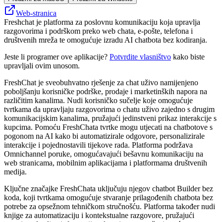
Web-stranica
Freshchat je platforma za poslovnu komunikaciju koja upravlja
razgovorima i podrškom preko web chata, e-pošte, telefona i
društvenih mreža te omogućuje izradu AI chatbota bez kodiranja.
Jeste li programer ove aplikacije?
Potvrdite vlasništvo
kako biste
upravljali ovim unosom.
FreshChat je sveobuhvatno rješenje za chat uživo namijenjeno
poboljšanju korisničke podrške, prodaje i marketinških napora na
različitim kanalima. Nudi korisničko sučelje koje omogućuje
tvrtkama da upravljaju razgovorima o chatu uživo zajedno s drugim
komunikacijskim kanalima, pružajući jedinstveni prikaz interakcije s
kupcima. Pomoću FreshChata tvrtke mogu utjecati na chatbotove s
pogonom na AI kako bi automatizirale odgovore, personalizirale
interakcije i pojednostavili tijekove rada. Platforma podržava
Omnichannel poruke, omogućavajući bešavnu komunikaciju na
web stranicama, mobilnim aplikacijama i platformama društvenih
medija.
Ključne značajke FreshChata uključuju njegov chatbot Builder bez
koda, koji tvrtkama omogućuje stvaranje prilagođenih chatbota bez
potrebe za opsežnom tehničkom stručnošću. Platforma također nudi
knjige za automatizaciju i kontekstualne razgovore, pružajući