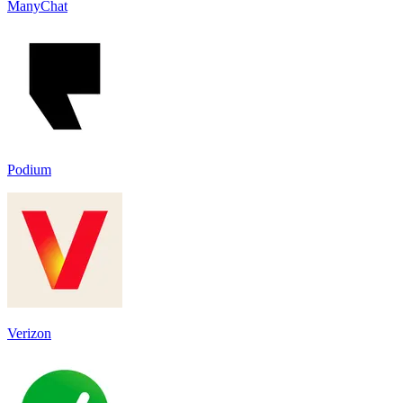
ManyChat
Podium
Verizon