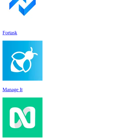
Fortask
Manage It