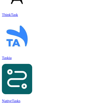
ThinkTask
Taskia
NativeTasks