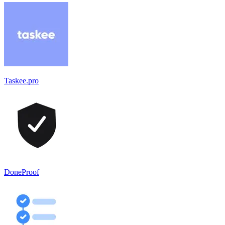
Taskee.pro
DoneProof