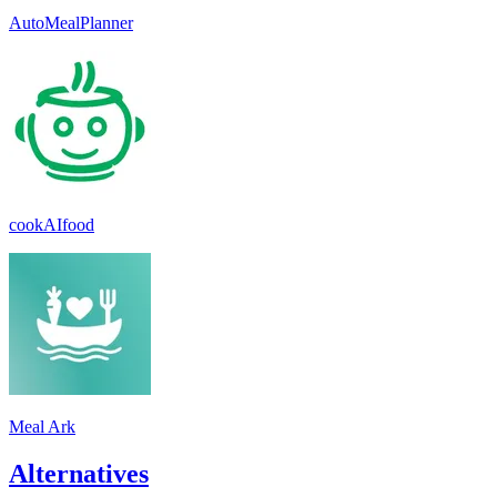
AutoMealPlanner
cookAIfood
Meal Ark
Alternatives