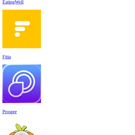
EatingWell
Fitia
Prospre