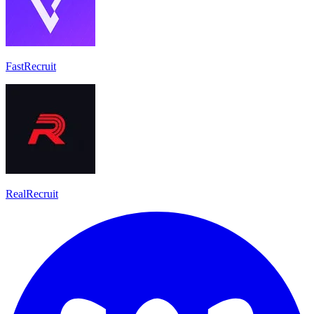
FastRecruit
RealRecruit