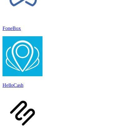
FoneBox
HelloCash