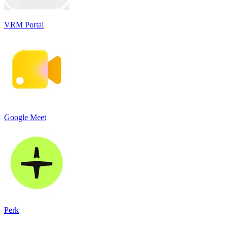
VR‪M‬ Portal
Google Meet
Perk