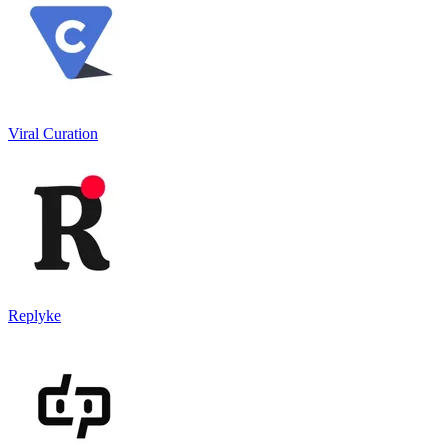
Viral Curation
Replyke