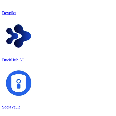
Devpilot
DuckHub AI
SociaVault